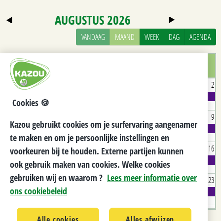
AUGUSTUS 2026
VANDAAG
MAAND
WEEK
DAG
AGENDA
MA.
DI.
WO.
DO.
VR.
ZA.
ZO.
27
28
29
30
31
1
2
Kandidaatstelling Bombal 26-27 - Gent
Cookies 🍪
3
4
5
6
7
8
9
Kazou gebruikt cookies om je surfervaring aangenamer
Kandidaatstelling Bombal 26-27 - Gent
te maken en om je persoonlijke instellingen en
10
11
12
13
14
15
16
voorkeuren bij te houden. Externe partijen kunnen
Kandidaatstelling Bombal 26-27 - Gent
ook gebruik maken van cookies. Welke cookies
gebruiken wij en waarom ?
Lees meer informatie over
17
18
19
20
21
22
23
ons cookiebeleid
Kandidaatstelling Bombal 26-27 - Gent
24
25
26
27
28
29
30
Alle cookies
Alles afwijzen