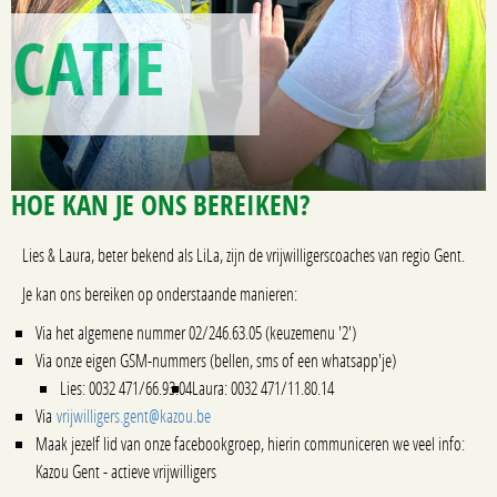
CATIE
HOE KAN JE ONS BEREIKEN?
Lies & Laura, beter bekend als LiLa, zijn de vrijwilligerscoaches van regio Gent.
Je kan ons bereiken op onderstaande manieren:
Via het algemene nummer 02/246.63.05 (keuzemenu '2')
Via onze eigen GSM-nummers (bellen, sms of een whatsapp'je)
Lies: 0032 471/66.93.04
Laura: 0032 471/11.80.14
Via
vrijwilligers.gent@kazou.be
Maak jezelf lid van onze facebookgroep, hierin communiceren we veel info:
Kazou Gent - actieve vrijwilligers